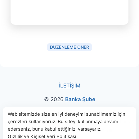
DÜZENLEME ÖNER
İLETİŞİM
© 2026
Banka Şube
Bu sitede paylaşılan banka bilgileri için kaynak olarak
Web sitemizde size en iyi deneyimi sunabilmemiz için
çerezleri kullanıyoruz. Bu siteyi kullanmaya devam
genellikle
TBB
ve
BDDK
web sitelerinden faydalanılmış, harita
ederseniz, bunu kabul ettiğinizi varsayarız.
konumları için Google Haritalar kullanılmıştır.
Gizlilik ve Kişisel Veri Politikası
.