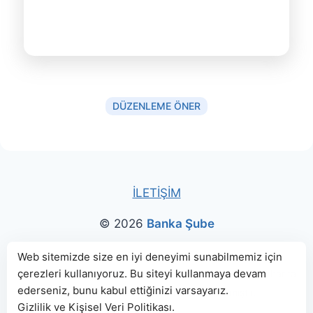
DÜZENLEME ÖNER
İLETİŞİM
© 2026
Banka Şube
Bu sitede paylaşılan banka bilgileri için kaynak olarak
Web sitemizde size en iyi deneyimi sunabilmemiz için
çerezleri kullanıyoruz. Bu siteyi kullanmaya devam
genellikle
TBB
ve
BDDK
web sitelerinden faydalanılmış, harita
ederseniz, bunu kabul ettiğinizi varsayarız.
konumları için Google Haritalar kullanılmıştır.
Gizlilik ve Kişisel Veri Politikası
.