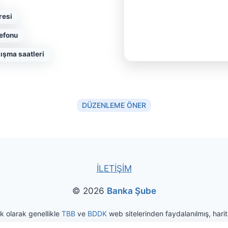
resi
lefonu
ışma saatleri
DÜZENLEME ÖNER
İLETİŞİM
© 2026
Banka Şube
ak olarak genellikle
TBB
ve
BDDK
web sitelerinden faydalanılmış, harita