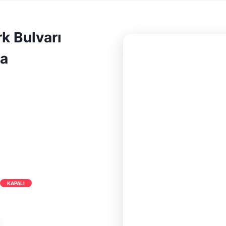
rk Bulvarı
ya
KAPALI