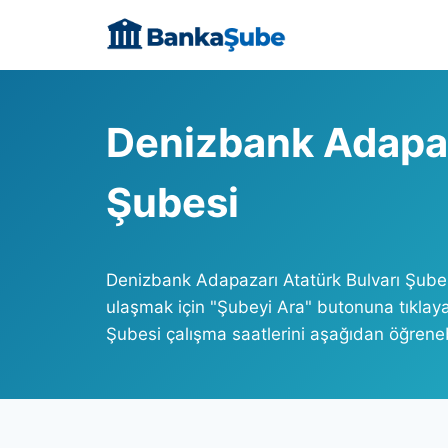
Skip
to
content
Denizbank Adapaz
Şubesi
Denizbank Adapazarı Atatürk Bulvarı Şube
ulaşmak için "Şubeyi Ara" butonuna tıklaya
Şubesi çalışma saatlerini aşağıdan öğrenebi