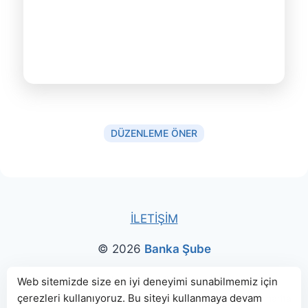
DÜZENLEME ÖNER
İLETİŞİM
© 2026
Banka Şube
Bu sitede paylaşılan banka bilgileri için kaynak olarak
Web sitemizde size en iyi deneyimi sunabilmemiz için
çerezleri kullanıyoruz. Bu siteyi kullanmaya devam
genellikle
TBB
ve
BDDK
web sitelerinden faydalanılmış, harita