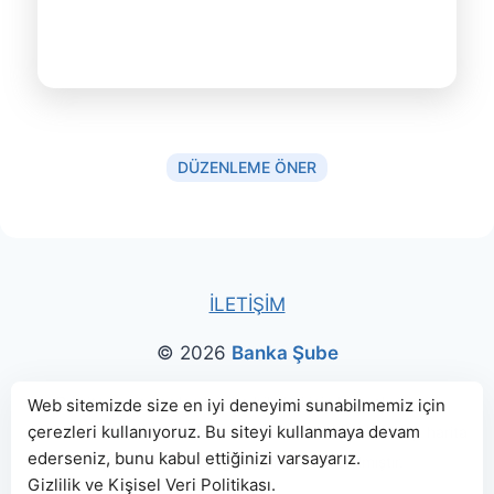
DÜZENLEME ÖNER
İLETİŞİM
© 2026
Banka Şube
Bu sitede paylaşılan banka bilgileri için kaynak olarak
Web sitemizde size en iyi deneyimi sunabilmemiz için
çerezleri kullanıyoruz. Bu siteyi kullanmaya devam
genellikle
TBB
ve
BDDK
web sitelerinden faydalanılmış, harita
ederseniz, bunu kabul ettiğinizi varsayarız.
konumları için Google Haritalar kullanılmıştır.
Gizlilik ve Kişisel Veri Politikası
.