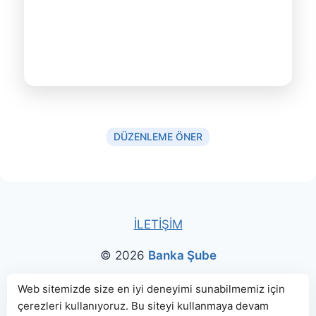
DÜZENLEME ÖNER
İLETİŞİM
© 2026
Banka Şube
Bu sitede paylaşılan banka bilgileri için kaynak olarak
Web sitemizde size en iyi deneyimi sunabilmemiz için
çerezleri kullanıyoruz. Bu siteyi kullanmaya devam
genellikle
TBB
ve
BDDK
web sitelerinden faydalanılmış, harita