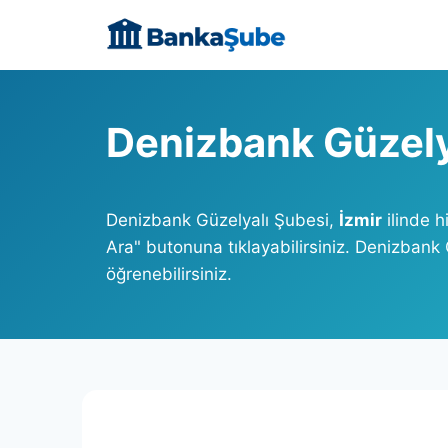
Skip
to
content
Denizbank Güzely
Denizbank Güzelyalı Şubesi,
İzmir
ilinde 
Ara" butonuna tıklayabilirsiniz. Denizbank
öğrenebilirsiniz.