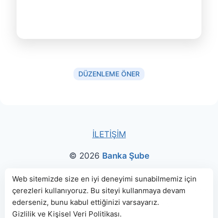
DÜZENLEME ÖNER
İLETİŞİM
© 2026
Banka Şube
Bu sitede paylaşılan banka bilgileri için kaynak olarak
Web sitemizde size en iyi deneyimi sunabilmemiz için
çerezleri kullanıyoruz. Bu siteyi kullanmaya devam
genellikle
TBB
ve
BDDK
web sitelerinden faydalanılmış, harita
ederseniz, bunu kabul ettiğinizi varsayarız.
konumları için Google Haritalar kullanılmıştır.
Gizlilik ve Kişisel Veri Politikası
.