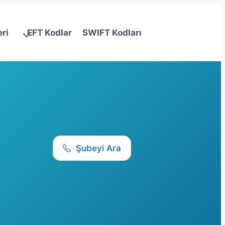
ri
EFT Kodlar
SWIFT Kodları
Şubeyi Ara