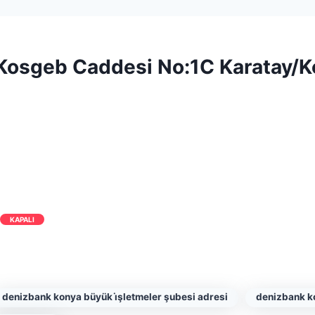
Kosgeb Caddesi No:1C Karatay/K
KAPALI
denizbank konya büyük i̇şletmeler şubesi adresi
denizbank ko