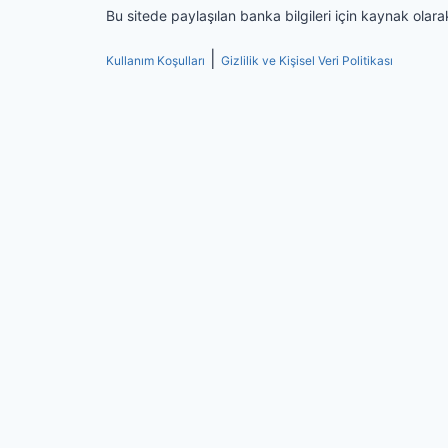
Bu sitede paylaşılan banka bilgileri için kaynak olara
|
Kullanım Koşulları
Gizlilik ve Kişisel Veri Politikası
Web sitemizde size en iyi deneyimi sunabilmemiz için çe
Veri Politikası
.
Tamam
Toggle
Banka Şubeleri
child
Akbank Şubeleri
menu
Citibank Şubeleri
Denizbank Şubeleri
Fibabanka Şubeleri
GarantiBBVA Şubeleri
HSBC Bank Şubeleri