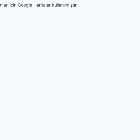
arı için Google Haritalar kullanılmıştır.
iz, bunu kabul ettiğinizi varsayarız.
Gizlilik ve Kişisel