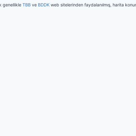
k genellikle
TBB
ve
BDDK
web sitelerinden faydalanılmış, harita konuml
rezleri kullanıyoruz. Bu siteyi kullanmaya devam edersen