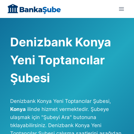
Skip
to
content
Denizbank Konya
Yeni Toptancılar
Şubesi
Denizbank Konya Yeni Toptancılar Şubesi,
Konya
ilinde hizmet vermektedir. Şubeye
ulaşmak için "Şubeyi Ara" butonuna
tıklayabilirsiniz. Denizbank Konya Yeni
Toptancılar Şubesi çalışma saatlerini aşağıdan