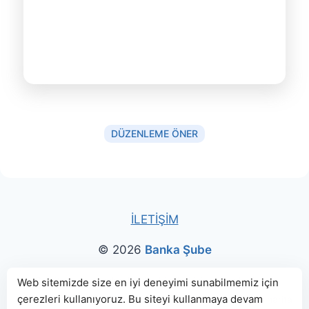
DÜZENLEME ÖNER
İLETİŞİM
© 2026
Banka Şube
Bu sitede paylaşılan banka bilgileri için kaynak olarak
Web sitemizde size en iyi deneyimi sunabilmemiz için
çerezleri kullanıyoruz. Bu siteyi kullanmaya devam
genellikle
TBB
ve
BDDK
web sitelerinden faydalanılmış, harita