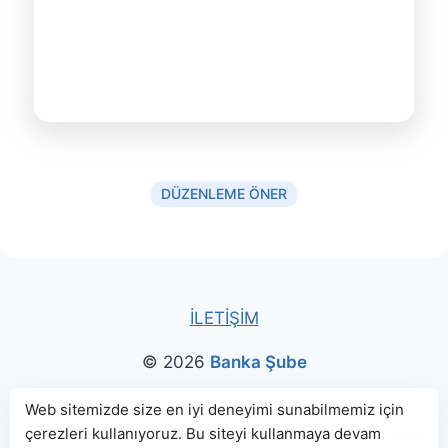
DÜZENLEME ÖNER
İLETİŞİM
© 2026
Banka Şube
Bu sitede paylaşılan banka bilgileri için kaynak olarak
Web sitemizde size en iyi deneyimi sunabilmemiz için
çerezleri kullanıyoruz. Bu siteyi kullanmaya devam
genellikle
TBB
ve
BDDK
web sitelerinden faydalanılmış, harita