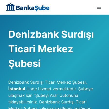
Skip
to
content
Denizbank Surdışı
Ticari Merkez
Şubesi
Denizbank Surdışı Ticari Merkez Şubesi,
İstanbul
ilinde hizmet vermektedir. Şubeye
ulaşmak için "Şubeyi Ara" butonuna
tıklayabilirsiniz. Denizbank Surdışı Ticari
Merkez Şubesi çalışma saatlerini aşağıdan