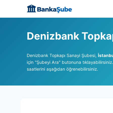
Skip
to
content
Denizbank Topkap
Denizbank Topkapı Sanayi Şubesi,
İstanb
için "Şubeyi Ara" butonuna tıklayabilirsin
saatlerini aşağıdan öğrenebilirsiniz.