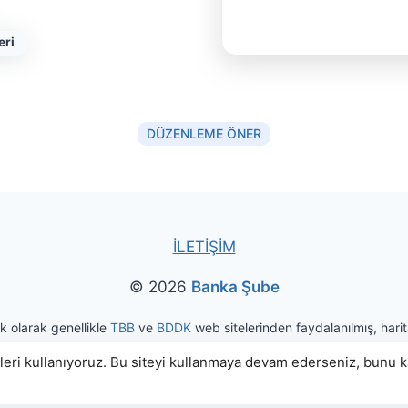
eri
DÜZENLEME ÖNER
İLETİŞİM
© 2026
Banka Şube
ak olarak genellikle
TBB
ve
BDDK
web sitelerinden faydalanılmış, harita
eri kullanıyoruz. Bu siteyi kullanmaya devam ederseniz, bunu kab
|
Kullanım Koşulları
Gizlilik ve Kişisel Veri Politikası