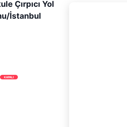
le Çırpıcı Yol
nu/İstanbul
KAPALI