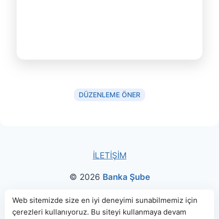
DÜZENLEME ÖNER
İLETİŞİM
© 2026
Banka Şube
Bu sitede paylaşılan banka bilgileri için kaynak olarak
Web sitemizde size en iyi deneyimi sunabilmemiz için
çerezleri kullanıyoruz. Bu siteyi kullanmaya devam
genellikle
TBB
ve
BDDK
web sitelerinden faydalanılmış, harita