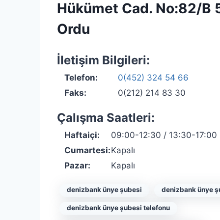
Hükümet Cad. No:82/B 
Ordu
İletişim Bilgileri:
Telefon:
0(452) 324 54 66
Faks:
0(212) 214 83 30
Çalışma Saatleri:
Haftaiçi:
09:00-12:30 / 13:30-17:00
Cumartesi:
Kapalı
Pazar:
Kapalı
denizbank ünye şubesi
denizbank ünye ş
denizbank ünye şubesi telefonu