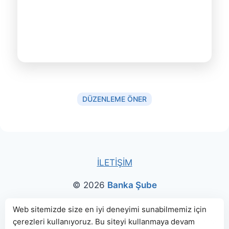
DÜZENLEME ÖNER
İLETİŞİM
© 2026
Banka Şube
Bu sitede paylaşılan banka bilgileri için kaynak olarak
Web sitemizde size en iyi deneyimi sunabilmemiz için
çerezleri kullanıyoruz. Bu siteyi kullanmaya devam
genellikle
TBB
ve
BDDK
web sitelerinden faydalanılmış, harita