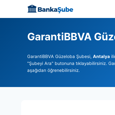
Skip
to
content
GarantiBBVA Güz
GarantiBBVA Güzeloba Şubesi,
Antalya
il
"Şubeyi Ara" butonuna tıklayabilirsiniz. G
aşağıdan öğrenebilirsiniz.