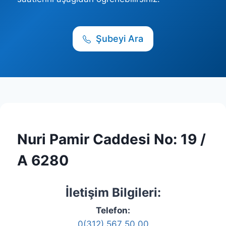
Şubeyi Ara
Nuri Pamir Caddesi No: 19 /
A 6280
İletişim Bilgileri:
Telefon:
0(312) 567 50 00