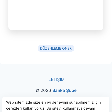
DÜZENLEME ÖNER
İLETİŞİM
© 2026
Banka Şube
Bu sitede paylaşılan banka bilgileri için kaynak olarak
Web sitemizde size en iyi deneyimi sunabilmemiz için
çerezleri kullanıyoruz. Bu siteyi kullanmaya devam
genellikle
TBB
ve
BDDK
web sitelerinden faydalanılmış, harita