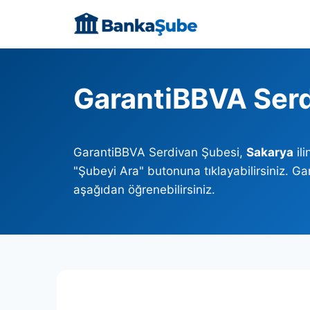
Skip
to
content
GarantiBBVA Serd
GarantiBBVA Serdivan Şubesi,
Sakarya
il
"Şubeyi Ara" butonuna tıklayabilirsiniz. G
aşağıdan öğrenebilirsiniz.