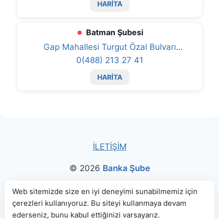
HARİTA
Batman Şubesi
Gap Mahallesi Turgut Özal Bulvarı
0(488) 213 27 41
No:272/B 72200
HARİTA
İLETİŞİM
© 2026
Banka Şube
Bu sitede paylaşılan banka bilgileri için kaynak olarak
Web sitemizde size en iyi deneyimi sunabilmemiz için
çerezleri kullanıyoruz. Bu siteyi kullanmaya devam
genellikle
TBB
ve
BDDK
web sitelerinden faydalanılmış, harita
ederseniz, bunu kabul ettiğinizi varsayarız.
konumları için Google Haritalar kullanılmıştır.