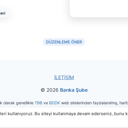
eri
DÜZENLEME ÖNER
İLETİŞİM
© 2026
Banka Şube
ak olarak genellikle
TBB
ve
BDDK
web sitelerinden faydalanılmış, harita
eri kullanıyoruz. Bu siteyi kullanmaya devam ederseniz, bunu kab
|
Kullanım Koşulları
Gizlilik ve Kişisel Veri Politikası