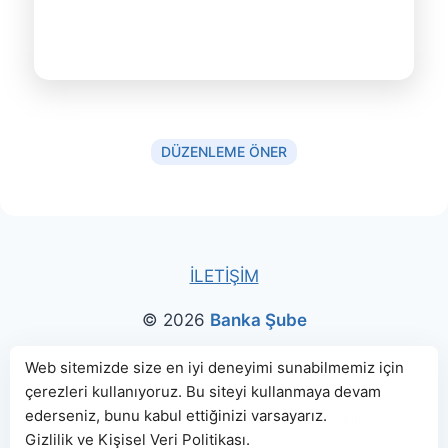
DÜZENLEME ÖNER
İLETİŞİM
© 2026
Banka Şube
Bu sitede paylaşılan banka bilgileri için kaynak olarak
Web sitemizde size en iyi deneyimi sunabilmemiz için
çerezleri kullanıyoruz. Bu siteyi kullanmaya devam
genellikle
TBB
ve
BDDK
web sitelerinden faydalanılmış, harita
ederseniz, bunu kabul ettiğinizi varsayarız.
konumları için Google Haritalar kullanılmıştır.
Gizlilik ve Kişisel Veri Politikası
.