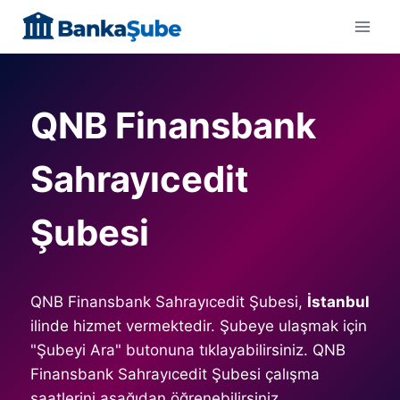
Skip
to
content
QNB Finansbank
Sahrayıcedit
Şubesi
QNB Finansbank Sahrayıcedit Şubesi,
İstanbul
ilinde hizmet vermektedir. Şubeye ulaşmak için
"Şubeyi Ara" butonuna tıklayabilirsiniz. QNB
Finansbank Sahrayıcedit Şubesi çalışma
saatlerini aşağıdan öğrenebilirsiniz.