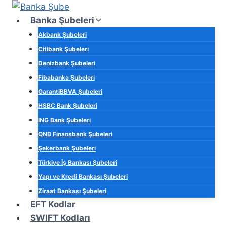
Skip
to
Banka Şubeleri
content
Akbank Şubeleri
Citibank Şubeleri
Denizbank Şubeleri
Fibabanka Şubeleri
GarantiBBVA Şubeleri
HSBC Bank Şubeleri
ING Bank Şubeleri
QNB Finansbank Şubeleri
Şekerbank Şubeleri
Türkiye İş Bankası Şubeleri
Yapı ve Kredi Bankası Şubeleri
Ziraat Bankası Şubeleri
EFT Kodlar
SWIFT Kodları