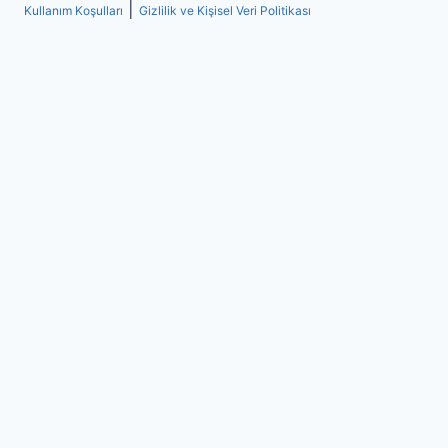
|
Kullanım Koşulları
Gizlilik ve Kişisel Veri Politikası
Toggle
Banka Şubeleri
child
Akbank Şubeleri
menu
Citibank Şubeleri
Denizbank Şubeleri
Fibabanka Şubeleri
GarantiBBVA Şubeleri
HSBC Bank Şubeleri
ING Bank Şubeleri
QNB Finansbank Şubeleri
Şekerbank Şubeleri
Türkiye İş Bankası Şubeleri
Yapı ve Kredi Bankası Şubeleri
Ziraat Bankası Şubeleri
EFT Kodlar
SWIFT Kodları