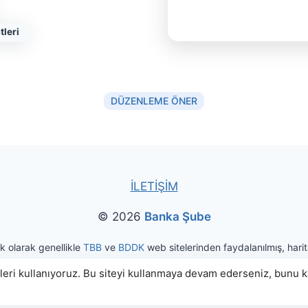
tleri
DÜZENLEME ÖNER
İLETİŞİM
© 2026
Banka Şube
ak olarak genellikle
TBB
ve
BDDK
web sitelerinden faydalanılmış, harita
eri kullanıyoruz. Bu siteyi kullanmaya devam ederseniz, bunu kab
|
Kullanım Koşulları
Gizlilik ve Kişisel Veri Politikası