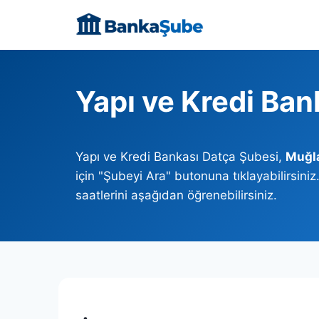
Skip
to
content
Yapı ve Kredi Ban
Yapı ve Kredi Bankası Datça Şubesi,
Muğl
için "Şubeyi Ara" butonuna tıklayabilirsini
saatlerini aşağıdan öğrenebilirsiniz.