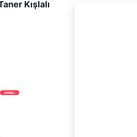
aner Kışlalı
0
KAPALI