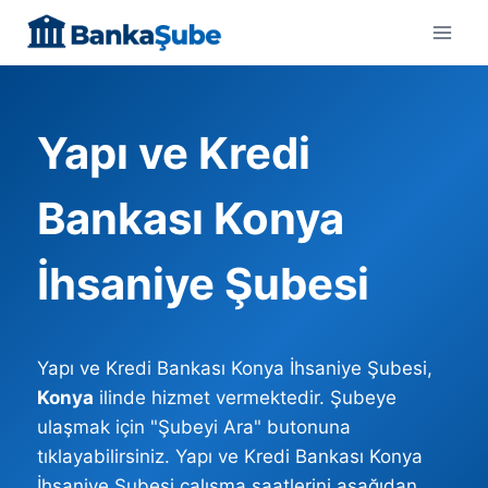
Skip
to
content
Yapı ve Kredi
Bankası Konya
İhsaniye Şubesi
Yapı ve Kredi Bankası Konya İhsaniye Şubesi,
Konya
ilinde hizmet vermektedir. Şubeye
ulaşmak için "Şubeyi Ara" butonuna
tıklayabilirsiniz. Yapı ve Kredi Bankası Konya
İhsaniye Şubesi çalışma saatlerini aşağıdan