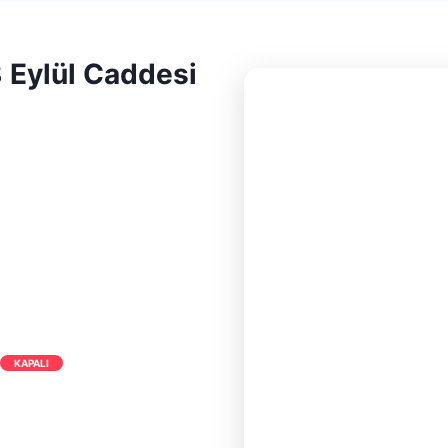
 Eylül Caddesi
KAPALI