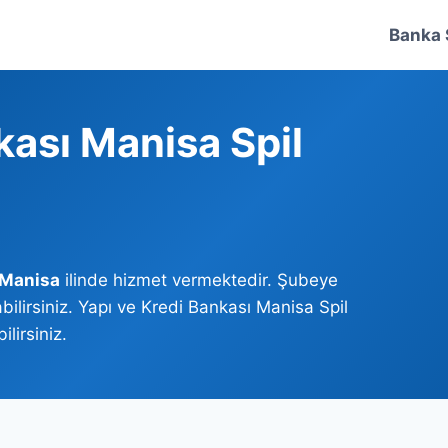
Banka 
kası Manisa Spil
Manisa
ilinde hizmet vermektedir. Şubeye
ilirsiniz. Yapı ve Kredi Bankası Manisa Spil
lirsiniz.