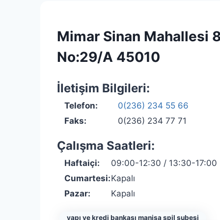
Mimar Sinan Mahallesi 8
No:29/A 45010
İletişim Bilgileri:
Telefon:
0(236) 234 55 66
Faks:
0(236) 234 77 71
Çalışma Saatleri:
Haftaiçi:
09:00-12:30 / 13:30-17:00
Cumartesi:
Kapalı
Pazar:
Kapalı
yapı ve kredi bankası manisa spil şubesi