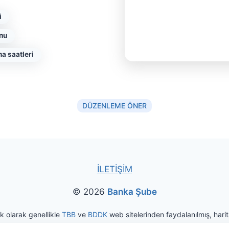
i
onu
a saatleri
DÜZENLEME ÖNER
İLETİŞİM
© 2026
Banka Şube
ak olarak genellikle
TBB
ve
BDDK
web sitelerinden faydalanılmış, harita