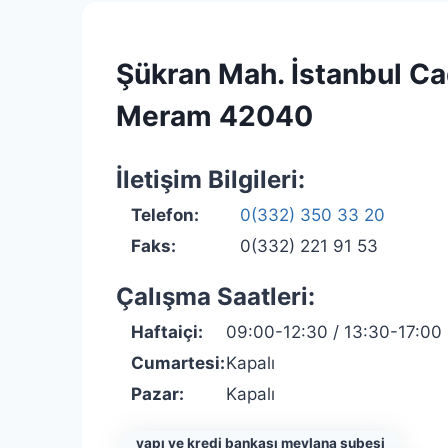
Şükran Mah. İstanbul Ca
Meram 42040
İletişim Bilgileri:
Telefon:
0(332) 350 33 20
Faks:
0(332) 221 91 53
Çalışma Saatleri:
Haftaiçi:
09:00-12:30 / 13:30-17:00
Cumartesi:
Kapalı
Pazar:
Kapalı
yapı ve kredi bankası mevlana şubesi