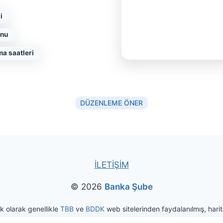
i
onu
ma saatleri
DÜZENLEME ÖNER
İLETİŞİM
© 2026
Banka Şube
ak olarak genellikle
TBB
ve
BDDK
web sitelerinden faydalanılmış, harita