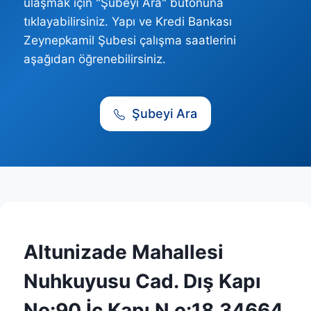
ulaşmak için "Şubeyi Ara" butonuna
tıklayabilirsiniz. Yapı ve Kredi Bankası
Zeynepkamil Şubesi çalışma saatlerini
aşağıdan öğrenebilirsiniz.
Şubeyi Ara
Altunizade Mahallesi
Nuhkuyusu Cad. Dış Kapı
No:90 İç Kapı N o:18 34664