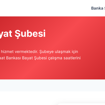
Banka 
yat Şubesi
e hizmet vermektedir. Şubeye ulaşmak için
raat Bankası Bayat Şubesi çalışma saatlerini