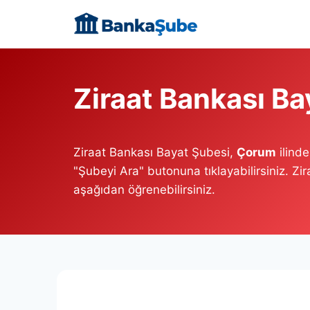
Skip
to
content
Ziraat Bankası Ba
Ziraat Bankası Bayat Şubesi,
Çorum
ilind
"Şubeyi Ara" butonuna tıklayabilirsiniz. Zi
aşağıdan öğrenebilirsiniz.