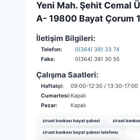
Yeni Mah. Şehit Cemal Ü
A- 19800 Bayat Çorum 
İletişim Bilgileri:
Telefon:
0(364) 381 33 74
Faks:
0(364) 381 30 55
Çalışma Saatleri:
Haftaiçi:
09:00-12:30 / 13:30-17:00
Cumartesi:
Kapalı
Pazar:
Kapalı
ziraat bankası bayat şubesi
ziraat bankas
ziraat bankası bayat şubesi telefonu