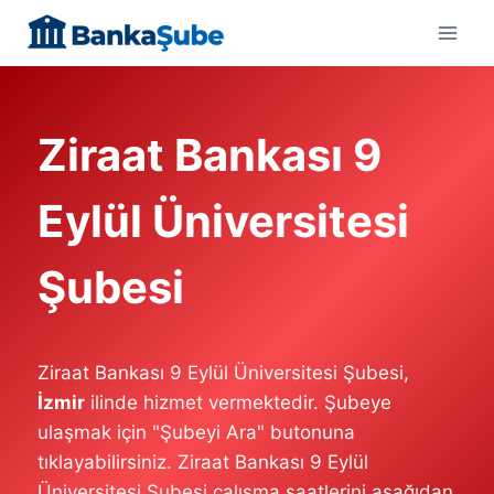
Skip
to
content
Ziraat Bankası 9
Eylül Üniversitesi
Şubesi
Ziraat Bankası 9 Eylül Üniversitesi Şubesi,
İzmir
ilinde hizmet vermektedir. Şubeye
ulaşmak için "Şubeyi Ara" butonuna
tıklayabilirsiniz. Ziraat Bankası 9 Eylül
Üniversitesi Şubesi çalışma saatlerini aşağıdan