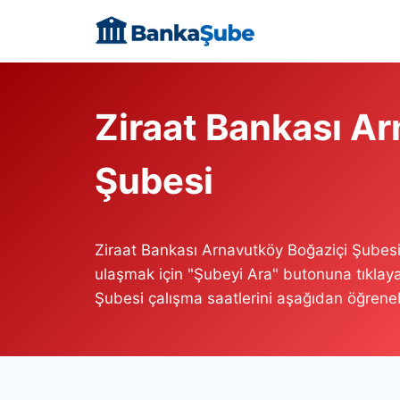
Skip
to
content
Ziraat Bankası A
Şubesi
Ziraat Bankası Arnavutköy Boğaziçi Şubes
ulaşmak için "Şubeyi Ara" butonuna tıklaya
Şubesi çalışma saatlerini aşağıdan öğrenebi