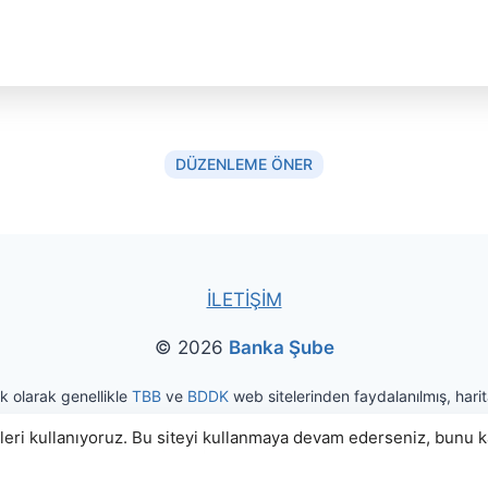
DÜZENLEME ÖNER
İLETİŞİM
© 2026
Banka Şube
ak olarak genellikle
TBB
ve
BDDK
web sitelerinden faydalanılmış, harita
eri kullanıyoruz. Bu siteyi kullanmaya devam ederseniz, bunu kab
|
Kullanım Koşulları
Gizlilik ve Kişisel Veri Politikası