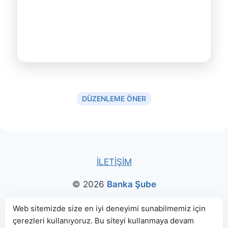
DÜZENLEME ÖNER
İLETİŞİM
© 2026
Banka Şube
Bu sitede paylaşılan banka bilgileri için kaynak olarak
Web sitemizde size en iyi deneyimi sunabilmemiz için
çerezleri kullanıyoruz. Bu siteyi kullanmaya devam
genellikle
TBB
ve
BDDK
web sitelerinden faydalanılmış, harita