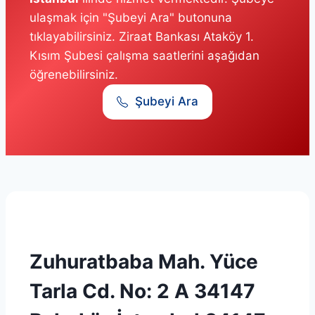
ulaşmak için "Şubeyi Ara" butonuna
tıklayabilirsiniz. Ziraat Bankası Ataköy 1.
Kısım Şubesi çalışma saatlerini aşağıdan
öğrenebilirsiniz.
Şubeyi Ara
Zuhuratbaba Mah. Yüce
Tarla Cd. No: 2 A 34147