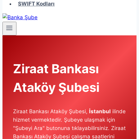
SWIFT Kodları
Ziraat Bankası
Ataköy Şubesi
Ziraat Bankası Ataköy Şubesi,
İstanbul
ilinde
hizmet vermektedir. Şubeye ulaşmak için
"Şubeyi Ara" butonuna tıklayabilirsiniz. Ziraat
Bankası Ataköy Şubesi çalışma saatlerini