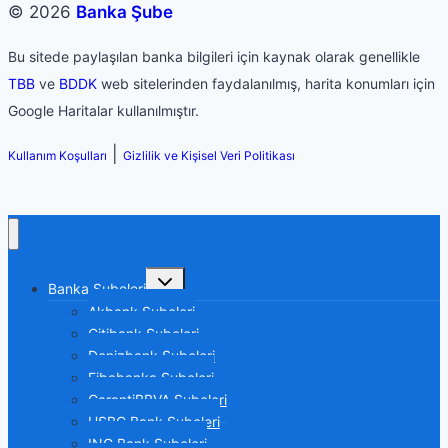
© 2026
Banka Şube
Bu sitede paylaşılan banka bilgileri için kaynak olarak genellikle
TBB
ve
BDDK
web sitelerinden faydalanılmış, harita konumları için
Google Haritalar kullanılmıştır.
|
Kullanım Koşulları
Gizlilik ve Kişisel Veri Politikası
Toggle
Banka Şubeleri
child
menu
Akbank Şubeleri
Citibank Şubeleri
Denizbank Şubeleri
Fibabanka Şubeleri
GarantiBBVA Şubeleri
HSBC Bank Şubeleri
ING Bank Şubeleri