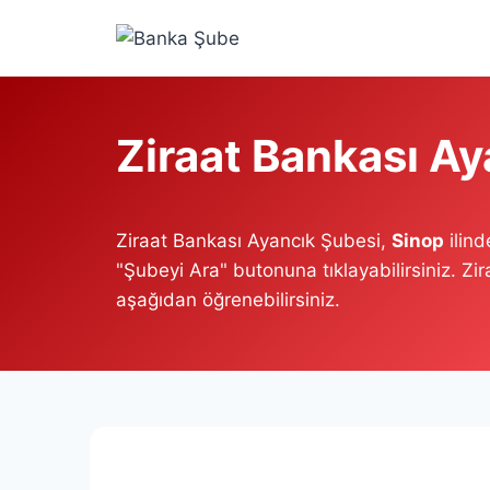
Skip
to
content
Ziraat Bankası Ay
Ziraat Bankası Ayancık Şubesi,
Sinop
ilind
"Şubeyi Ara" butonuna tıklayabilirsiniz. Zi
aşağıdan öğrenebilirsiniz.