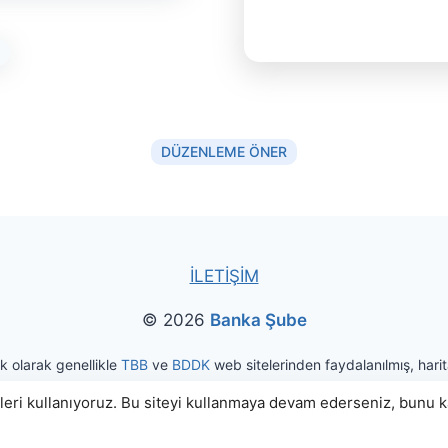
DÜZENLEME ÖNER
İLETİŞİM
© 2026
Banka Şube
ak olarak genellikle
TBB
ve
BDDK
web sitelerinden faydalanılmış, harita
eri kullanıyoruz. Bu siteyi kullanmaya devam ederseniz, bunu kab
|
Kullanım Koşulları
Gizlilik ve Kişisel Veri Politikası