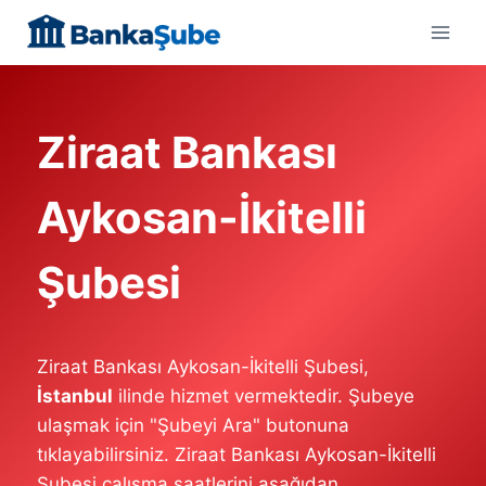
Skip
to
content
Ziraat Bankası
Aykosan-İkitelli
Şubesi
Ziraat Bankası Aykosan-İkitelli Şubesi,
İstanbul
ilinde hizmet vermektedir. Şubeye
ulaşmak için "Şubeyi Ara" butonuna
tıklayabilirsiniz. Ziraat Bankası Aykosan-İkitelli
Şubesi çalışma saatlerini aşağıdan