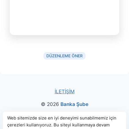
DÜZENLEME ÖNER
İLETİŞİM
© 2026
Banka Şube
Bu sitede paylaşılan banka bilgileri için kaynak olarak
Web sitemizde size en iyi deneyimi sunabilmemiz için
çerezleri kullanıyoruz. Bu siteyi kullanmaya devam
genellikle
TBB
ve
BDDK
web sitelerinden faydalanılmış, harita