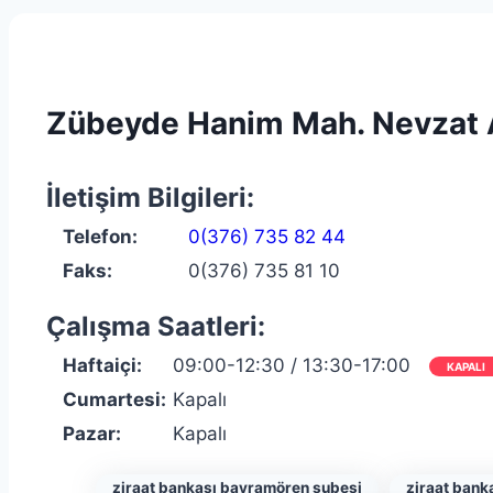
Zübeyde Hanim Mah. Nevzat A
İletişim Bilgileri:
Telefon:
0(376) 735 82 44
Faks:
0(376) 735 81 10
Çalışma Saatleri:
Haftaiçi:
09:00-12:30 / 13:30-17:00
KAPALI
Cumartesi:
Kapalı
Pazar:
Kapalı
ziraat bankası bayramören şubesi
ziraat bank