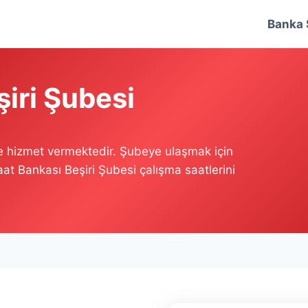
Banka 
şiri Şubesi
e hizmet vermektedir. Şubeye ulaşmak için
aat Bankası Beşiri Şubesi çalışma saatlerini