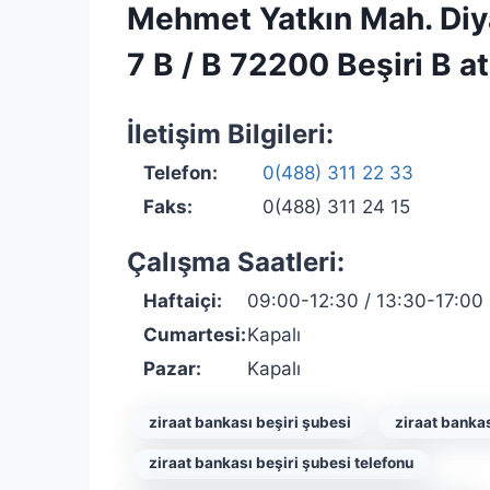
Mehmet Yatkın Mah. Diya
7 B / B 72200 Beşiri B 
İletişim Bilgileri:
Telefon:
0(488) 311 22 33
Faks:
0(488) 311 24 15
Çalışma Saatleri:
Haftaiçi:
09:00-12:30 / 13:30-17:00
Cumartesi:
Kapalı
Pazar:
Kapalı
ziraat bankası beşiri şubesi
ziraat bankas
ziraat bankası beşiri şubesi telefonu