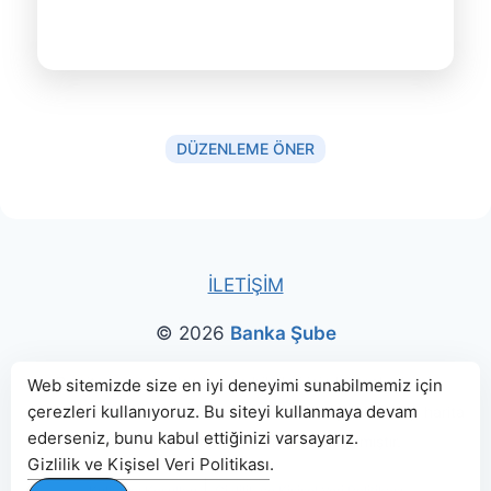
DÜZENLEME ÖNER
İLETİŞİM
© 2026
Banka Şube
Bu sitede paylaşılan banka bilgileri için kaynak olarak
Web sitemizde size en iyi deneyimi sunabilmemiz için
çerezleri kullanıyoruz. Bu siteyi kullanmaya devam
genellikle
TBB
ve
BDDK
web sitelerinden faydalanılmış, harita
ederseniz, bunu kabul ettiğinizi varsayarız.
konumları için Google Haritalar kullanılmıştır.
Gizlilik ve Kişisel Veri Politikası
.
|
Kullanım Koşulları
Gizlilik ve Kişisel Veri Politikası