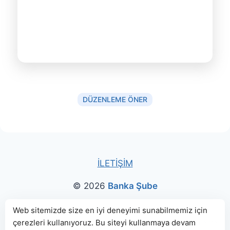
DÜZENLEME ÖNER
İLETİŞİM
© 2026
Banka Şube
Bu sitede paylaşılan banka bilgileri için kaynak olarak
Web sitemizde size en iyi deneyimi sunabilmemiz için
çerezleri kullanıyoruz. Bu siteyi kullanmaya devam
genellikle
TBB
ve
BDDK
web sitelerinden faydalanılmış, harita