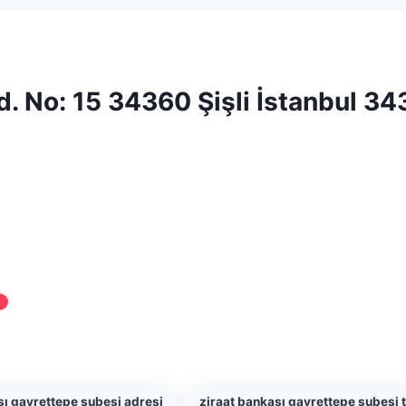
d. No: 15 34360 Şişli İstanbul 3
sı gayrettepe şubesi adresi
ziraat bankası gayrettepe şubesi 