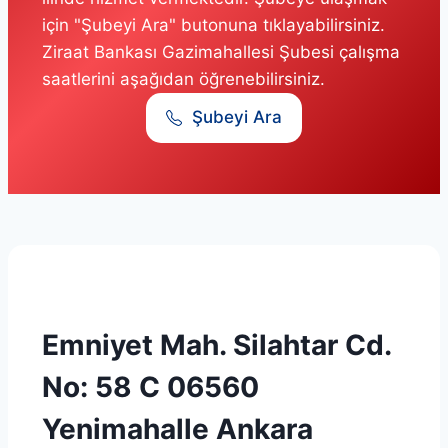
için "Şubeyi Ara" butonuna tıklayabilirsiniz.
Ziraat Bankası Gazimahallesi Şubesi çalışma
saatlerini aşağıdan öğrenebilirsiniz.
Şubeyi Ara
Emniyet Mah. Silahtar Cd.
No: 58 C 06560
Yenimahalle Ankara