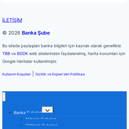
İLETİŞİM
© 2026
Banka Şube
Bu sitede paylaşılan banka bilgileri için kaynak olarak genellikle
TBB
ve
BDDK
web sitelerinden faydalanılmış, harita konumları için
Google Haritalar kullanılmıştır.
|
Kullanım Koşulları
Gizlilik ve Kişisel Veri Politikası
Toggle
Banka Şubeleri
child
menu
Akbank Şubeleri
Citibank Şubeleri