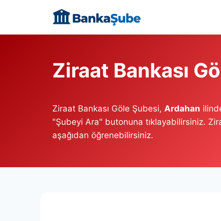
Skip
to
content
Ziraat Bankası Gö
Ziraat Bankası Göle Şubesi,
Ardahan
ilind
"Şubeyi Ara" butonuna tıklayabilirsiniz. Zi
aşağıdan öğrenebilirsiniz.