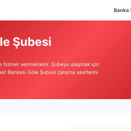
Banka 
le Şubesi
e hizmet vermektedir. Şubeye ulaşmak için
raat Bankası Göle Şubesi çalışma saatlerini