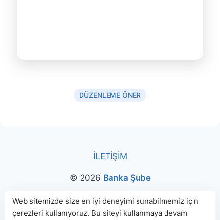
DÜZENLEME ÖNER
İLETİŞİM
© 2026
Banka Şube
Bu sitede paylaşılan banka bilgileri için kaynak olarak
Web sitemizde size en iyi deneyimi sunabilmemiz için
çerezleri kullanıyoruz. Bu siteyi kullanmaya devam
genellikle
TBB
ve
BDDK
web sitelerinden faydalanılmış, harita